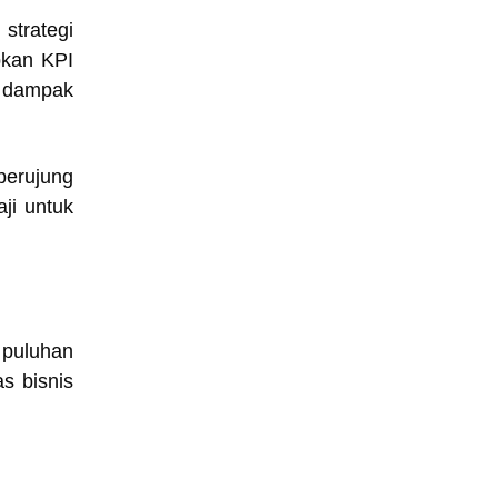
strategi
pkan KPI
n dampak
 berujung
ji untuk
 puluhan
s bisnis