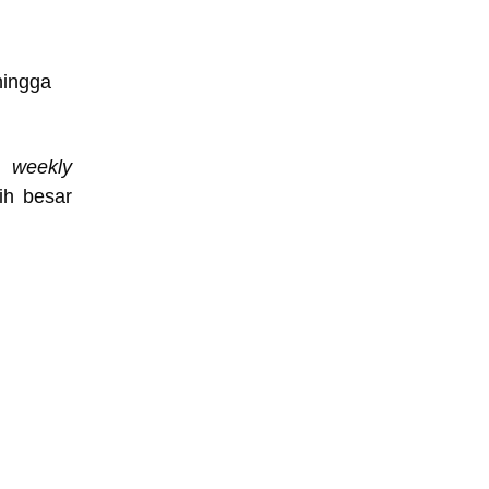
hingga
an
weekly
ih besar