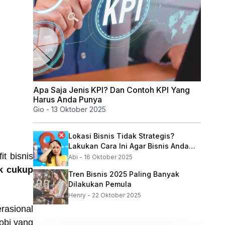
Apa Saja Jenis KPI? Dan Contoh KPI Yang
Harus Anda Punya
Gio
-
13 Oktober 2025
Lokasi Bisnis Tidak Strategis?
Lakukan Cara Ini Agar Bisnis Anda
t bisnis
Tetap Ramai
Abi
-
16 Oktober 2025
ak cukup
Tren Bisnis 2025 Paling Banyak
Dilakukan Pemula
Henry
-
22 Oktober 2025
rasional
obi yang