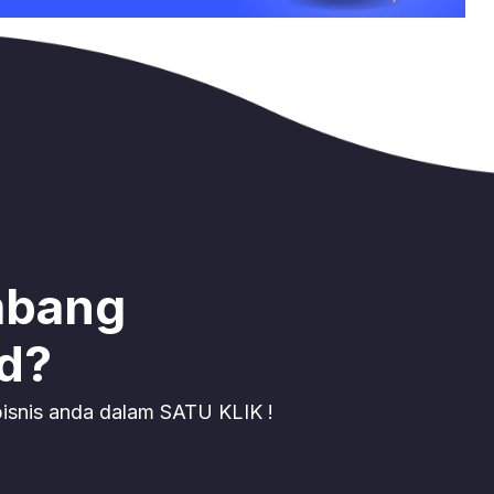
mbang
id?
isnis anda dalam SATU KLIK !